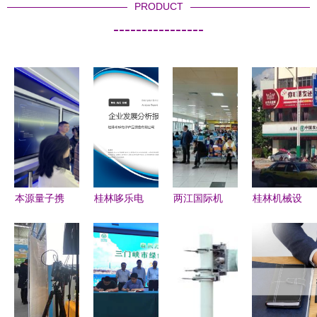
PRODUCT
----------------
本源量子携
桂林哆乐电
两江国际机
桂林机械设
手近40所高
子产品销售
场生活与电
备服务指南
校，布局自
有限公司
子产品指南
电话、地址
主量子计算
机械设备业
地址、电话
与营业时间
教育前沿阵
务发展现状
与周边服务
一览
地
与优化路径