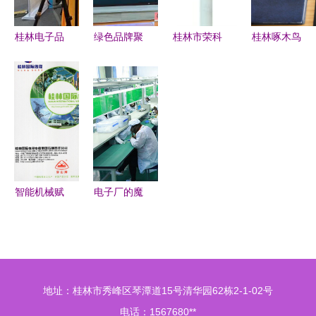
分析
桂林电子品
绿色品牌聚
桂林市荣科
桂林啄木鸟
牌的“美味”
三门峡 60
电子 引领
工作体验与
广西好嘢新
余种农产品
桂林电子产
薪资分析，
品探秘
亮相宣传
品行业发展
我们从中看
月，购销额
的新标杆
到了什么？
达3768.88
万
智能机械赋
电子厂的魔
能线缆与电
力 机械与
子 桂林工
设备背后的
业的双重脉
价值重塑
动
地址：桂林市秀峰区琴潭道15号清华园62栋2-1-02号
电话：1567680**