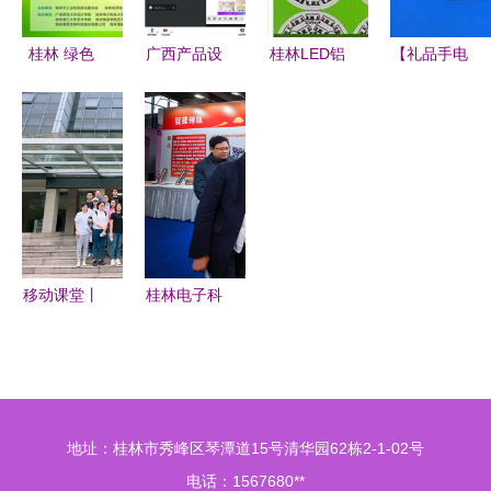
秀作品亮点
纷呈
桂林 绿色
广西产品设
桂林LED铝
【礼品手电
智造 工业
计虚拟教研
基板 佳声
筒】B-4,价
设计大赛启
室七月份活
电子为您服
格,报价,种
幕 百万奖
动 毕业设
务-江门市
类、品牌,
金等你拿
计专题研讨
蓬江区佳声
厂家,供应
机械设备方
电子厂提供
商,广西桂
向创新模式
桂林LED铝
林佳源节能
基板 佳声
电子 - 产品
移动课堂丨
桂林电子科
电子为您服
库 - 阿土伯
走进优利特
技大学举办
务的相关介
交易网
桂林电子产
美育浸润行
绍、产品、
品产业的学
动创新成果
服务、图
习之旅
展 电子产
地址：桂林市秀峰区琴潭道15号清华园62栋2-1-02号
片、价格
品点亮艺术
电话：1567680**
LED铝基板