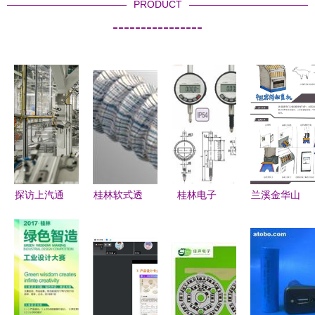
PRODUCT
----------------
探访上汽通
桂林软式透
桂林电子
兰溪金华山
用电池工厂
水管选购指
最新最全数
黄大仙文化
工业美学与
南 鼎诺品
显百分表千
旅游创意设
智能精工的
牌值得信赖
分表产品参
计大赛圆满
交融
考信息
落幕 机械
设备赛道优